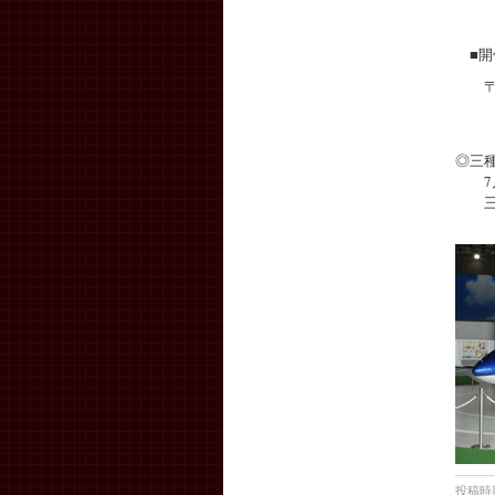
7月
（受
■開
〒01
（駐
TE
◎三
7月
三種
TEL
投稿時刻