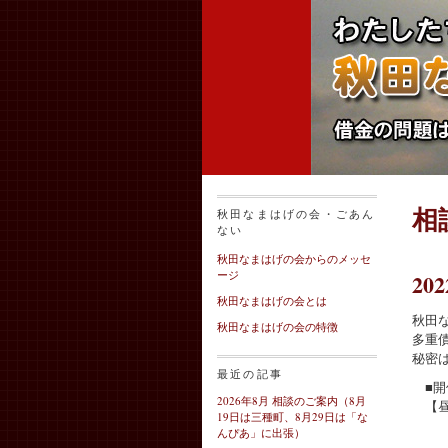
相
秋田なまはげの会・ごあん
ない
秋田なまはげの会からのメッセ
ージ
2
秋田なまはげの会とは
秋田
秋田なまはげの会の特徴
多重
秘密
最近の記事
■開
2026年8月 相談のご案内（8月
【昼
19日は三種町、8月29日は「な
9月
んぴあ」に出張）
午