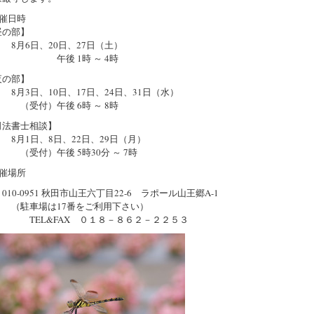
催日時
の部】
6日、20日、27日（土）
後 1時 ～ 4時
の部】
3日、10日、17日、24日、31日（水）
付）午後 6時 ～ 8時
法書士相談】
1日、8日、22日、29日（月）
付）午後 5時30分 ～ 7時
催場所
0-0951 秋田市山王六丁目22-6 ラポール山王郷A-1
車場は17番をご利用下さい）
L&FAX ０１８－８６２－２２５３