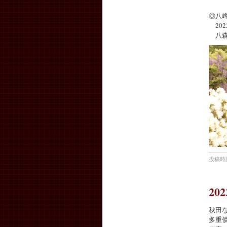
TE
◎八
202
八森保
投稿時刻
20
秋田
多重