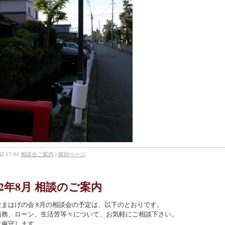
 17:04
相談会ご案内
|
個別ページ
22年8月 相談のご案内
なまはげの会 8月の相談会の予定は、以下のとおりです。
債務、ローン、生活苦等々について、お気軽にご相談下さい。
は厳守します。