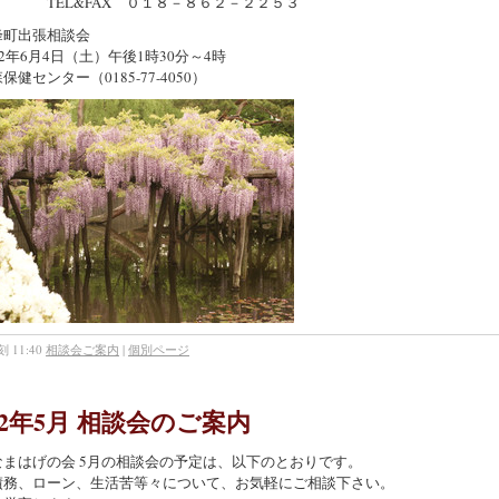
L&FAX ０１８－８６２－２２５３
峰町出張相談会
2年6月4日（土）午後1時30分～4時
健センター（0185-77-4050）
 11:40
相談会ご案内
|
個別ページ
22年5月 相談会のご案内
なまはげの会 5月の相談会の予定は、以下のとおりです。
債務、ローン、生活苦等々について、お気軽にご相談下さい。