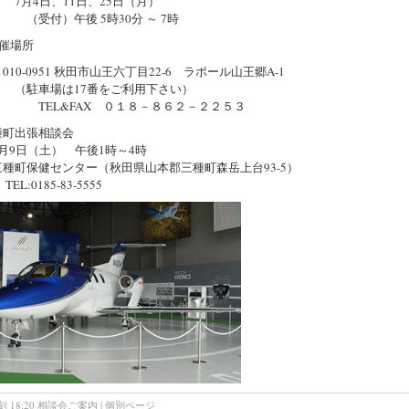
4日、11日、25日（月）
付）午後 5時30分 ～ 7時
催場所
0-0951 秋田市山王六丁目22-6 ラポール山王郷A-1
車場は17番をご利用下さい）
L&FAX ０１８－８６２－２２５３
種町出張相談会
9日（土） 午後1時～4時
町保健センター（秋田県山本郡三種町森岳上台93-5）
:0185-83-5555
 18:20
相談会ご案内
|
個別ページ