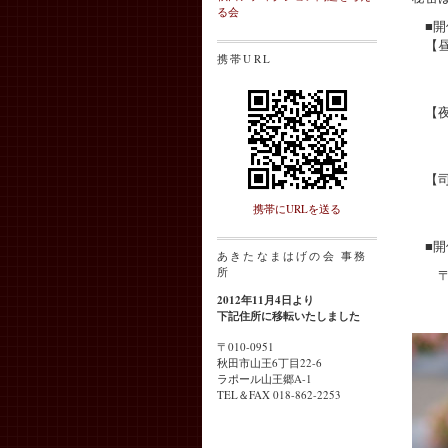
る会
■開
【昼
携帯URL
8月
午
【夜
8月
（受
【司
8月
携帯にURLを送る
（受
■開
あきたなまはげの会 事務
所
〒01
（駐
2012年11月4日より
TE
下記住所に移転いたしました
〒010-0951
秋田市山王6丁目22-6
ラポール山王郷A-1
TEL＆FAX 018-862-2253