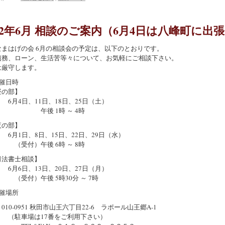
022年6月 相談のご案内（6月4日は八峰町に出
なまはげの会 6月の相談会の予定は、以下のとおりです。
債務、ローン、生活苦等々について、お気軽にご相談下さい。
は厳守します。
催日時
の部】
4日、11日、18日、25日（土）
後 1時 ～ 4時
の部】
1日、8日、15日、22日、29日（水）
付）午後 6時 ～ 8時
法書士相談】
6日、13日、20日、27日（月）
付）午後 5時30分 ～ 7時
催場所
0-0951 秋田市山王六丁目22-6 ラポール山王郷A-1
車場は17番をご利用下さい）