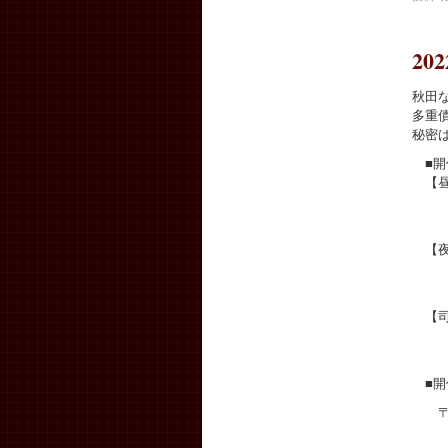
2
秋田
多重
秘密
■開
【昼
6月
午
【夜
6月
（受
【司
6月
（受
■開
〒01
（駐