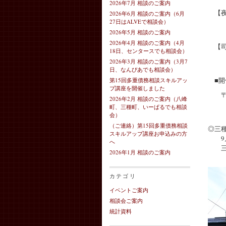
2026年7月 相談のご案内
【夜
2026年6月 相談のご案内（6月
9月
27日はALVEで相談会）
（受
2026年5月 相談のご案内
2026年4月 相談のご案内（4月
【司
18日、センタースでも相談会）
9月
2026年3月 相談のご案内（3月7
（受
日、なんぴあでも相談会）
■開
第15回多重債務相談スキルアッ
プ講座を開催しました
〒01
2026年2月 相談のご案内（八峰
（駐
町、三種町、いーぱるでも相談
TE
会）
（ご連絡）第15回多重債務相談
◎三
スキルアップ講座お申込みの方
9月
へ
三種
2026年1月 相談のご案内
TEL
カテゴリ
イベントご案内
相談会ご案内
統計資料