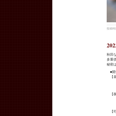
投稿時刻
2
秋田
多重
秘密
■開
【昼
7月
午
【夜
7月
（受
【司