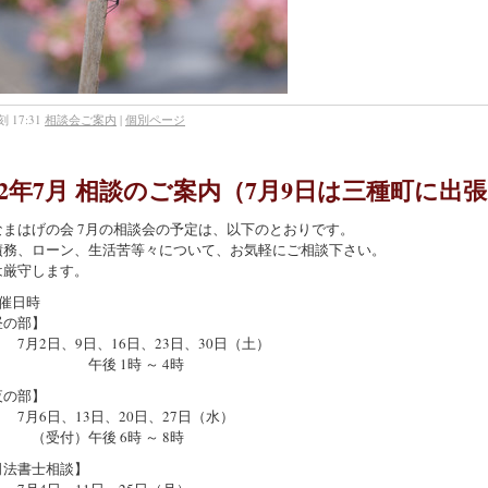
 17:31
相談会ご案内
|
個別ページ
022年7月 相談のご案内（7月9日は三種町に出
なまはげの会 7月の相談会の予定は、以下のとおりです。
債務、ローン、生活苦等々について、お気軽にご相談下さい。
は厳守します。
催日時
の部】
2日、9日、16日、23日、30日（土）
後 1時 ～ 4時
の部】
6日、13日、20日、27日（水）
付）午後 6時 ～ 8時
法書士相談】