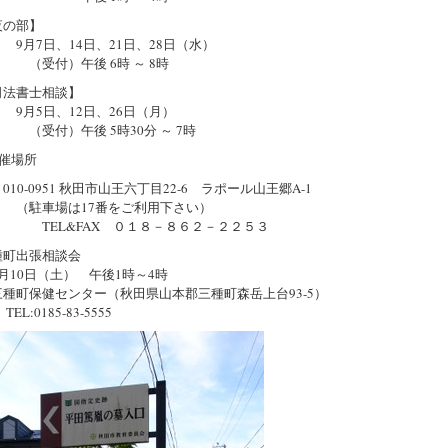
の部】
7日、14日、21日、28日（水）
付）午後 6時 ～ 8時
法書士相談】
5日、12日、26日（月）
付）午後 5時30分 ～ 7時
催場所
0-0951 秋田市山王六丁目22-6 ラポール山王郷A-1
車場は17番をご利用下さい）
L&FAX ０１８－８６２－２２５３
種町出張相談会
10日（土） 午後1時～4時
町保健センター（秋田県山本郡三種町森岳上台93-5）
:0185-83-5555