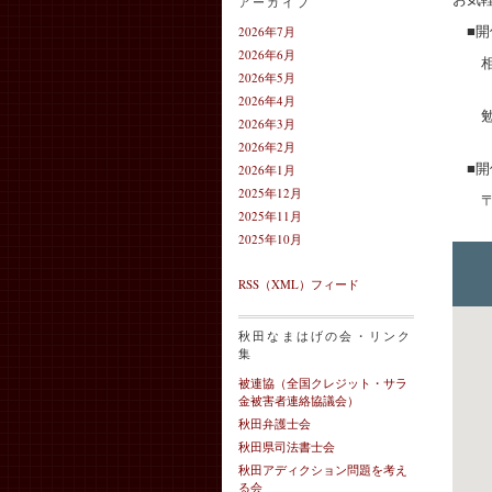
アーカイブ
■開
2026年7月
2026年6月
相談会
2026年5月
午
2026年4月
勉強会
2026年3月
午
2026年2月
■開
2026年1月
2025年12月
〒01
2025年11月
TEL
2025年10月
RSS（XML）フィード
秋田なまはげの会・リンク
集
被連協（全国クレジット・サラ
金被害者連絡協議会）
秋田弁護士会
秋田県司法書士会
秋田アディクション問題を考え
る会