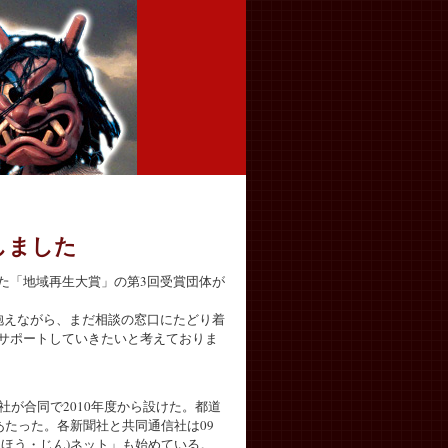
しました
た「地域再生大賞」の第3回受賞団体が
抱えながら、まだ相談の窓口にたどり着
サポートしていきたいと考えておりま
が合同で2010年度から設けた。都道
あたった。各新聞社と共同通信社は09
ほう・じん)ネット」も始めている。