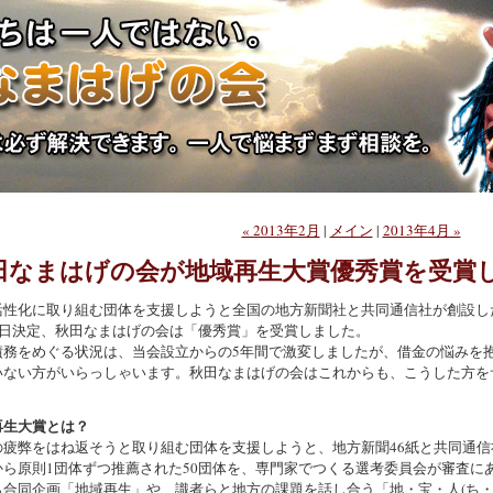
« 2013年2月
|
メイン
|
2013年4月 »
田なまはげの会が地域再生大賞優秀賞を受賞
活性化に取り組む団体を支援しようと全国の地方新聞社と共同通信社が創設し
13日決定、秋田なまはげの会は「優秀賞」を受賞しました。
債務をめぐる状況は、当会設立からの5年間で激変しましたが、借金の悩みを
いない方がいらっしゃいます。秋田なまはげの会はこれからも、こうした方を
再生大賞とは？
の疲弊をはね返そうと取り組む団体を支援しようと、地方新聞46紙と共同通信社
から原則1団体ずつ推薦された50団体を、専門家でつくる選考委員会が審査に
ら合同企画「地域再生」や、識者らと地方の課題を話し合う「地・宝・人(ち・