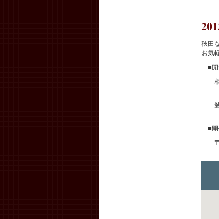
2
秋田
お気
■開
相談会
午
勉強会
午
■開
〒01
TEL