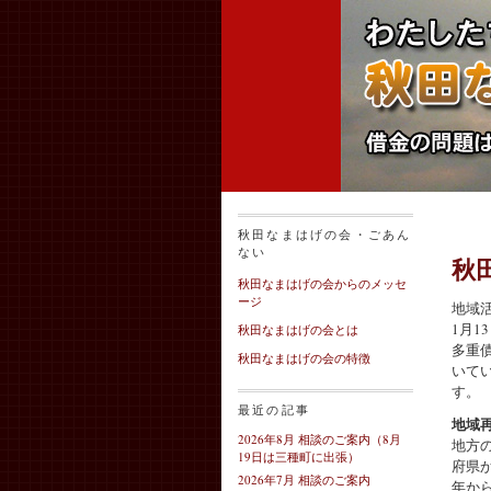
秋田なまはげの会・ごあん
ない
秋
秋田なまはげの会からのメッセ
ージ
地域
1月
秋田なまはげの会とは
多重
秋田なまはげの会の特徴
いて
す。
最近の記事
地域
2026年8月 相談のご案内（8月
地方
19日は三種町に出張）
府県
2026年7月 相談のご案内
年か