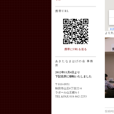
携帯URL
より大
携帯にURLを送る
あきたなまはげの会 事務
所
2012年11月4日より
下記住所に移転いたしました
〒010-0951
秋田市山王6丁目22-6
ラポール山王郷A-1
TEL＆FAX 018-862-2253
投稿時刻