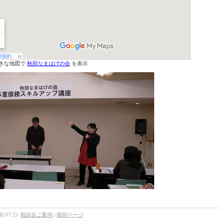
きな地図で
秋田なまはげの会
を表示
 07:21
相談会ご案内
|
個別ページ