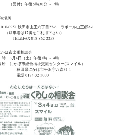
付）午後 5時30分 ～ 7時
催場所
0-0951 秋田市山王六丁目22-6 ラポール山王郷A-1
車場は17番をご利用下さい）
&FAX 018-862-2253
かほ市出張相談会
 3月4日（土）午後1時 ～ 4時
所 にかほ市総合福祉交流センター(スマイル）
県にかほ市平沢字八森31-1
 0184-32-3000