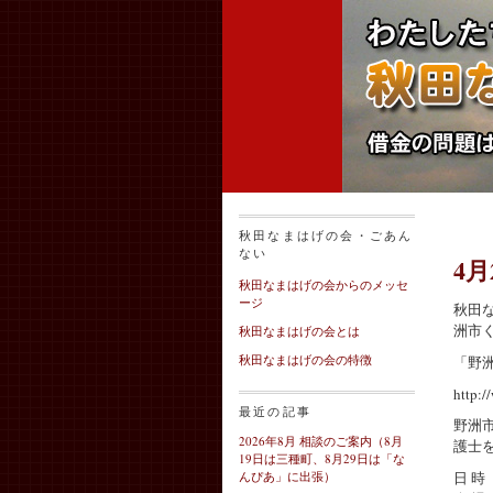
秋田なまはげの会・ごあん
ない
4
秋田なまはげの会からのメッセ
ージ
秋田
洲市
秋田なまはげの会とは
秋田なまはげの会の特徴
「野
http:/
最近の記事
野洲
2026年8月 相談のご案内（8月
護士
19日は三種町、8月29日は「な
日 時
んぴあ」に出張）