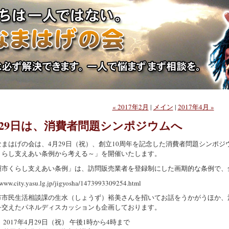
« 2017年2月
|
メイン
|
2017年4月 »
月29日は、消費者問題シンポジウムへ
なまはげの会は、4月29日（祝）、創立10周年を記念した消費者問題シンポ
くらし支えあい条例から考える～」を開催いたします。
洲市くらし支えあい条例」は、訪問販売業者を登録制にした画期的な条例で、
/www.city.yasu.lg.jp/jigyosha/1473993309254.html
市市民生活相談課の生水（しょうず）裕美さんを招いてお話をうかがうほか、
を交えたパネルディスカッションも企画しております。
 2017年4月29日（祝） 午後1時から4時まで