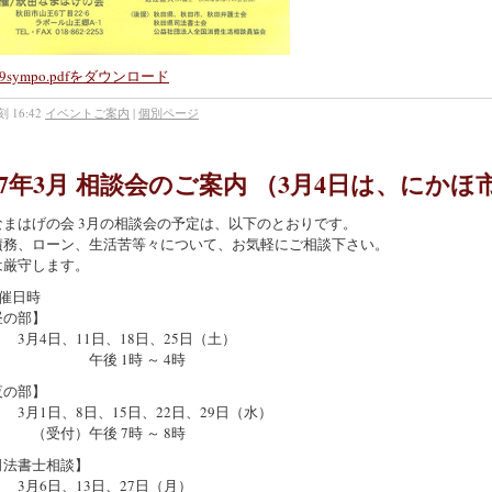
29sympo.pdfをダウンロード
 16:42
イベントご案内
|
個別ページ
017年3月 相談会のご案内 （3月4日は、にか
なまはげの会 3月の相談会の予定は、以下のとおりです。
債務、ローン、生活苦等々について、お気軽にご相談下さい。
は厳守します。
催日時
の部】
4日、11日、18日、25日（土）
後 1時 ～ 4時
の部】
1日、8日、15日、22日、29日（水）
付）午後 7時 ～ 8時
法書士相談】
6日、13日、27日（月）