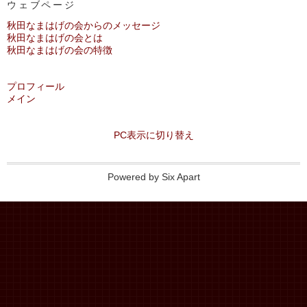
ウェブページ
秋田なまはげの会からのメッセージ
秋田なまはげの会とは
秋田なまはげの会の特徴
プロフィール
メイン
PC表示に切り替え
Powered by
Six Apart