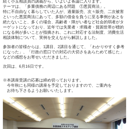
続く小玉相談員の講義から、いよいよ各論に入ります。
テーマは、「多重債務の周辺にある問題 ①悪質商法」。
特に不自由なく暮らしていた人が、過量販売、次々販売、二次被害
といった悪質商法にあって、多額の借金を負うに至る事例があとを
絶たないこと、多くの場合、高齢者・障がい者など社会的弱者がタ
ーゲットになっており、近年では失業者・求職者・貧困世帯が標的
になる例が多いことが指摘され、これに対応する法制度、消費生活
相談体制について、実例を交えながら解説しました。
参加者の皆様からは、1講目、2講目を通じて、「わかりやすく参考
になった」、「行政の窓口での対応の大切さをあらためて感じた」
などの感想をお寄せいただきました。
次回は、6月16日です。
※本講座受講の応募は締め切っております。
今年秋にも同様の講座を予定しておりますので、ご案内を
お待ち下さるようお願いいたします。