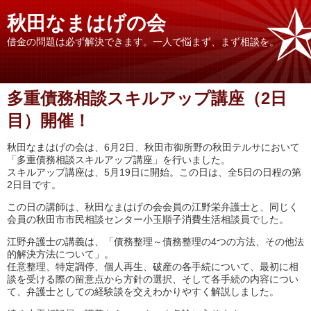
秋田なまはげの会
借金の問題は必ず解決できます。一人で悩まず、まず相談を。
多重債務相談スキルアップ講座（2日
目）開催！
秋田なまはげの会は、6月2日、秋田市御所野の秋田テルサにおいて
「多重債務相談スキルアップ講座」を行いました。
スキルアップ講座は、5月19日に開始。この日は、全5日の日程の第
2日目です。
この日の講師は、秋田なまはげの会会員の江野栄弁護士と、同じく
会員の秋田市市民相談センター小玉順子消費生活相談員でした。
江野弁護士の講義は、「債務整理～債務整理の4つの方法、その他法
的解決方法について」。
任意整理、特定調停、個人再生、破産の各手続について、最初に相
談を受ける際の留意点から方針の選択、そして各手続の内容につい
て、弁護士としての経験談を交えわかりやすく解説しました。